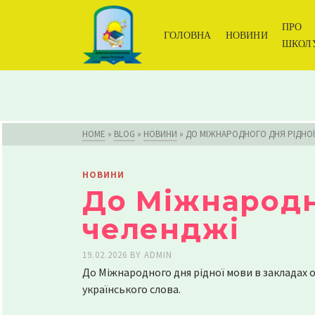
Warning
: The magic method OCDI\OneClickDemoImport::__wakeup(
ПРО
ГОЛОВНА
НОВИНИ
content/plugins/kadence-importer/inc/OneClickDemoImport
ШКОЛ
HOME
»
BLOG
»
НОВИНИ
»
ДО МІЖНАРОДНОГО ДНЯ РІДНОЇ
НОВИНИ
До Міжнародн
челенджі
19.02.2026
BY
ADMIN
До Міжнародного дня рідної мови в закладах о
українського слова.