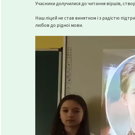
Учасники долучилися до читання віршів, створ
Наш ліцей не став винятком і з радістю підт
любов до рідної мови.
Відеопрогравач