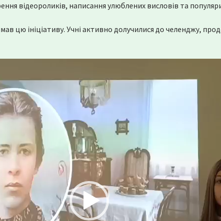
ення відеороликів, написання улюблених висловів та популяри
римав цю ініціативу. Учні активно долучилися до челенджу, пр