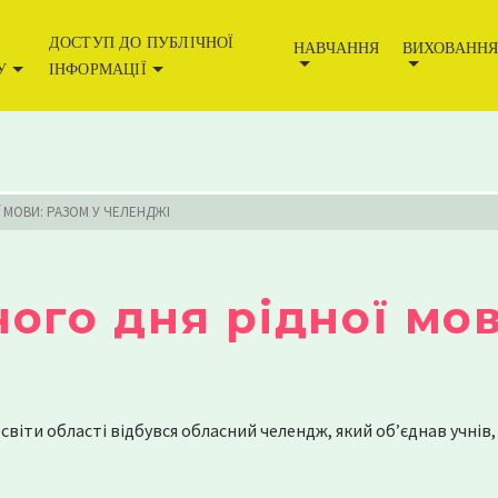
) must have public visibility in
/home/polyanazoshcomua/web
ДОСТУП ДО ПУБЛІЧНОЇ
НАВЧАННЯ
ВИХОВАНН
.php
on line
128
У
ІНФОРМАЦІЇ
 МОВИ: РАЗОМ У ЧЕЛЕНДЖІ
ого дня рідної мов
світи області відбувся обласний челендж, який об’єднав учнів,