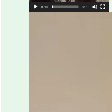
00:00
01:16
Відеопрогравач