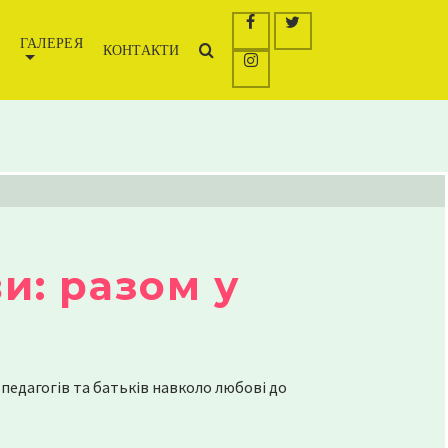
/polyana-zosh.com.ua/public_html/wp-
Я
ГАЛЕРЕЯ
КОНТАКТИ
и: разом у
 педагогів та батьків навколо любові до