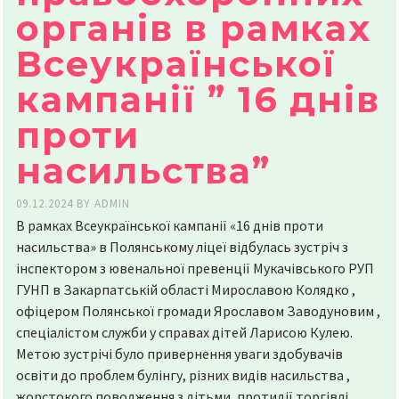
органів в рамках
Всеукраїнської
кампанії ” 16 днів
проти
насильства”
09.12.2024
BY
ADMIN
В рамках Всеукраїнської кампанії «16 днів проти
насильства» в Полянському ліцеї відбулась зустріч з
інспектором з ювенальної превенції Мукачівського РУП
ГУНП в Закарпатській області Мирославою Колядко ,
офіцером Полянської громади Ярославом Заводуновим ,
спеціалістом служби у справах дітей Ларисою Кулею.
Метою зустрічі було привернення уваги здобувачів
освіти до проблем булінгу, різних видів насильства ,
жорстокого поводження з дітьми, протидії торгівлі