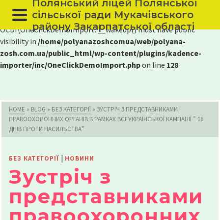
Полянський ліцей Полянської
сільської ради Мукачівського
Warning
: The magic method
району Закарпатської області
OCDI\OneClickDemoImport::__wakeup() must have public
visibility in
/home/polyanazoshcomua/web/polyana-
zosh.com.ua/public_html/wp-content/plugins/kadence-
importer/inc/OneClickDemoImport.php
on line
128
HOME
»
BLOG
»
БЕЗ КАТЕГОРІЇ
»
ЗУСТРІЧ З ПРЕДСТАВНИКАМИ
ПРАВООХОРОННИХ ОРГАНІВ В РАМКАХ ВСЕУКРАЇНСЬКОЇ КАМПАНІЇ ” 16
ДНІВ ПРОТИ НАСИЛЬСТВА”
|
БЕЗ КАТЕГОРІЇ
НОВИНИ
Зустріч з
представниками
правоохоронних